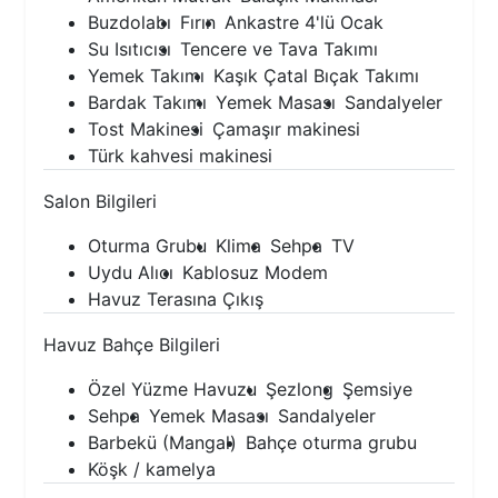
Buzdolabı
Fırın
Ankastre 4'lü Ocak
Su Isıtıcısı
Tencere ve Tava Takımı
Yemek Takımı
Kaşık Çatal Bıçak Takımı
Bardak Takımı
Yemek Masası
Sandalyeler
Tost Makinesi
Çamaşır makinesi
Türk kahvesi makinesi
Salon Bilgileri
Oturma Grubu
Klima
Sehpa
TV
Uydu Alıcı
Kablosuz Modem
Havuz Terasına Çıkış
Havuz Bahçe Bilgileri
Özel Yüzme Havuzu
Şezlong
Şemsiye
Sehpa
Yemek Masası
Sandalyeler
Barbekü (Mangal)
Bahçe oturma grubu
Köşk / kamelya