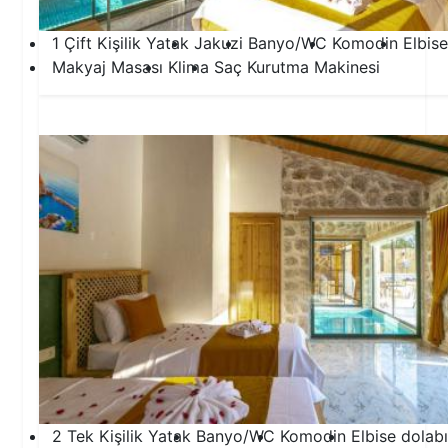
1 Çift Kişilik Yatak
Jakuzi
Banyo/WC
Komodin
Elbise
Makyaj Masası
Klima
Saç Kurutma Makinesi
2.Yatak Odası
2 Tek Kişilik Yatak
Banyo/WC
Komodin
Elbise dolabı