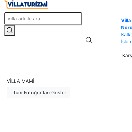
Villa
Nor
Kalk
İslam
Karş
VILLA MAMI
Tüm Fotoğrafları Göster