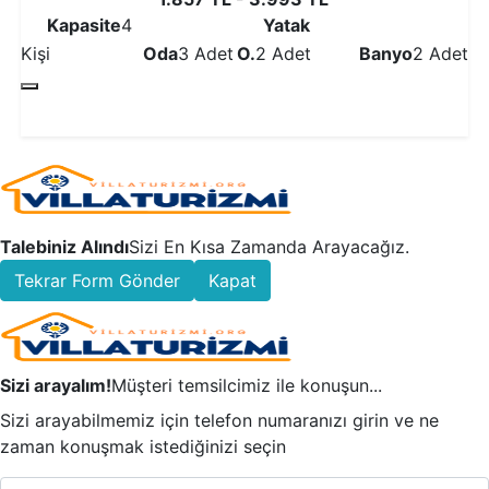
Kapasite
4
Yatak
Kişi
Oda
3 Adet
O.
2 Adet
Banyo
2 Adet
Detaylı İncele
Talebiniz Alındı
Sizi En Kısa Zamanda Arayacağız.
Tekrar Form Gönder
Kapat
Sizi arayalım!
Müşteri temsilcimiz ile konuşun...
Sizi arayabilmemiz için telefon numaranızı girin ve ne
zaman konuşmak istediğinizi seçin