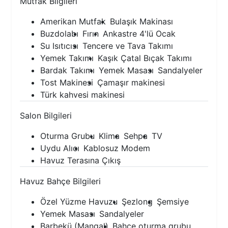
Mutfak Bilgileri
Amerikan Mutfak
Bulaşık Makinası
Buzdolabı
Fırın
Ankastre 4'lü Ocak
Su Isıtıcısı
Tencere ve Tava Takımı
Yemek Takımı
Kaşık Çatal Bıçak Takımı
Bardak Takımı
Yemek Masası
Sandalyeler
Tost Makinesi
Çamaşır makinesi
Türk kahvesi makinesi
Salon Bilgileri
Oturma Grubu
Klima
Sehpa
TV
Uydu Alıcı
Kablosuz Modem
Havuz Terasına Çıkış
Havuz Bahçe Bilgileri
Özel Yüzme Havuzu
Şezlong
Şemsiye
Yemek Masası
Sandalyeler
Barbekü (Mangal)
Bahçe oturma grubu