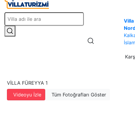
Villa
Nor
Kalk
İslam
Karş
VILLA FÜREYYA 1
Videoyu İzle
Tüm Fotoğrafları Göster