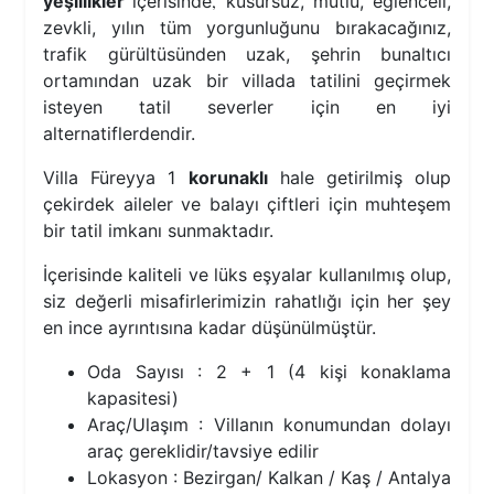
,
yeşillikler
içerisinde
kusursuz, mutlu, eğlenceli,
zevkli, yılın tüm yorgunluğunu bırakacağınız,
trafik gürültüsünden uzak, şehrin bunaltıcı
ortamından uzak bir villada tatilini geçirmek
isteyen tatil severler için en iyi
alternatiflerdendir.
Villa Füreyya 1
korunaklı
hale getirilmiş olup
çekirdek aileler ve balayı çiftleri için muhteşem
bir tatil imkanı sunmaktadır.
İçerisinde kaliteli ve lüks eşyalar kullanılmış olup,
siz değerli misafirlerimizin rahatlığı için her şey
en ince ayrıntısına kadar düşünülmüştür.
Oda Sayısı : 2 + 1 (4 kişi konaklama
kapasitesi)
Araç/Ulaşım : Villanın konumundan dolayı
araç gereklidir/tavsiye edilir
Lokasyon : Bezirgan/ Kalkan / Kaş / Antalya