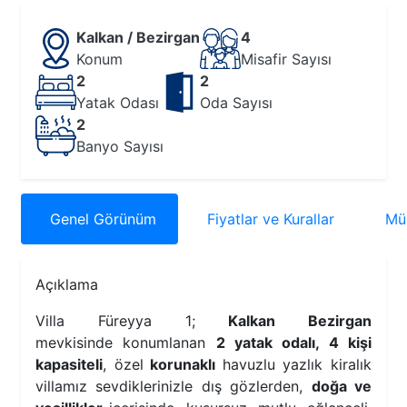
Kalkan / Bezirgan
4
Konum
Misafir Sayısı
2
2
Yatak Odası
Oda Sayısı
2
Banyo Sayısı
Genel
Görünüm
Fiyatlar
ve Kurallar
Müs
Açıklama
Villa Füreyya 1;
Kalkan Bezirgan
mevkisinde konumlanan
2 yatak odalı, 4 kişi
kapasiteli
, özel
korunaklı
havuzlu yazlık kiralık
villamız sevdiklerinizle dış gözlerden,
doğa ve