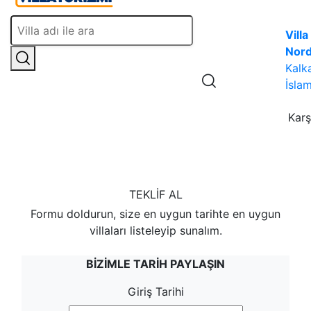
Villa
Nor
Kalk
İslam
Karş
TEKLIF AL
Formu doldurun, size en uygun tarihte en uygun
villaları listeleyip sunalım.
BIZIMLE TARIH PAYLAŞIN
Giriş Tarihi