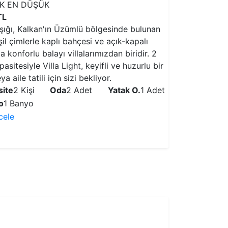
IK EN DÜŞÜK
TL
 Işığı, Kalkan'ın Üzümlü bölgesinde bulunan
il çimlerle kaplı bahçesi ve açık-kapalı
 konforlu balayı villalarımızdan biridir. 2
apasitesiyle Villa Light, keyifli ve huzurlu bir
a aile tatili için sizi bekliyor.
ite
2 Kişi
Oda
2 Adet
Yatak O.
1 Adet
o
1 Banyo
ncele
VİLLAYI İNCELE