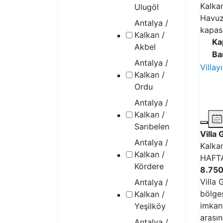
Kalkan
Ulugöl
Havuzl
Antalya /
kapasi
Kalkan /
Ka
Akbel
Ba
Antalya /
Villay
Kalkan /
Ordu
Antalya /
Kalkan /
Sarıbelen
Villa 
Antalya /
Kalka
Kalkan /
HAFT
Kördere
8.750
Villa 
Antalya /
bölge
Kalkan /
imkanı
Yeşilköy
arasın
Antalya /