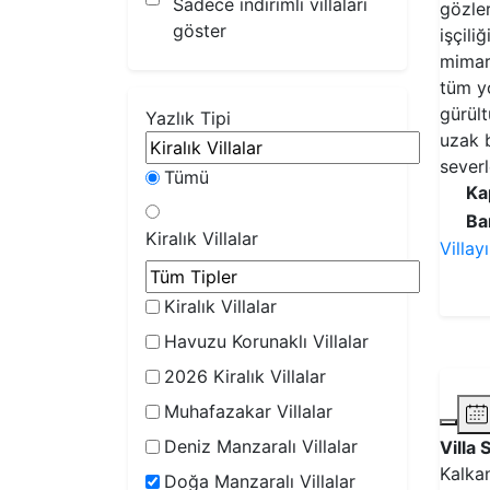
Sadece indirimli villaları
gözler
göster
işçil
mimari
tüm y
gürül
Yazlık Tipi
uzak b
severl
Tümü
Ka
Ba
Kiralık Villalar
Villay
Kiralık Villalar
Havuzu Korunaklı Villalar
2026 Kiralık Villalar
Muhafazakar Villalar
Deniz Manzaralı Villalar
Villa
Kalkan
Doğa Manzaralı Villalar