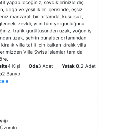
atil yapabileceğiniz, sevdiklerinizle dış
, doğa ve yeşillikler içerisinde, eşsiz
eniz manzaralı bir ortamda, kusursuz,
lenceli, zevkli, yılın tüm yorgunluğunu
ğınız, trafik gürültüsünden uzak, yoğun iş
dan uzak, şehrin bunaltıcı ortamından
kiralık villa tatili için kalkan kiralık villa
erimizden Villa Swiss İslamlar tam da
öre.
ite
4 Kişi
Oda
3 Adet
Yatak O.
2 Adet
o
2 Banyo
ncele
VİLLAYI İNCELE
şığı
 Üzümlü