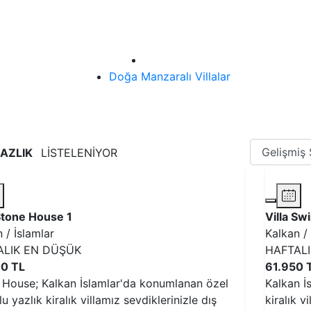
Ana sayfa
Doğa Manzaralı Villalar
YAZLIK
LİSTELENİYOR
 Stone House 1
Villa Sw
 / İslamlar
Kalkan / 
ALIK EN DÜŞÜK
HAFTAL
0 TL
61.950 
 House; Kalkan İslamlar'da konumlanan özel
Kalkan İ
u yazlık kiralık villamız sevdiklerinizle dış
kiralık v