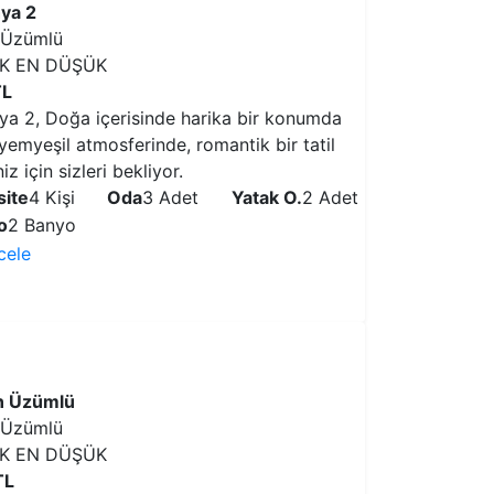
hya 2
 Üzümlü
IK EN DÜŞÜK
TL
hya 2, Doğa içerisinde harika bir konumda
yemyeşil atmosferinde, romantik bir tatil
z için sizleri bekliyor.
ite
4 Kişi
Oda
3 Adet
Yatak O.
2 Adet
o
2 Banyo
ncele
VİLLAYI İNCELE
in Üzümlü
 Üzümlü
IK EN DÜŞÜK
TL