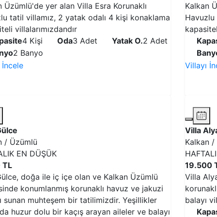
 Üzümlü'de yer alan Villa Esra Korunaklı
Kalkan Ü
u tatil villamız, 2 yatak odalı 4 kişi konaklama
Havuzlu t
teli villalarımızdandır
kapasitel
pasite
4 Kişi
Oda
3 Adet
Yatak O.
2 Adet
Kapas
nyo
2 Banyo
Bany
ı İncele
Villayı İ
VİLLAYI İNCELE
Gülce
Villa Al
n / Üzümlü
Kalkan /
ALIK EN DÜŞÜK
HAFTAL
 TL
19.500 
Gülce, doğa ile iç içe olan ve Kalkan Üzümlü
Villa Al
sinde konumlanmış korunaklı havuz ve jakuzi
korunakl
 sunan muhteşem bir tatilimizdir. Yeşillikler
balayı vi
da huzur dolu bir kaçış arayan aileler ve balayı
Kapas