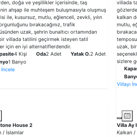
den, doğa ve yeşillikler içerisinde, taş
villada t
iğinin ahşap ile muhteşem buluşmasıyla oluşmuş
gözlerden
si ile, kusursuz, mutlu, eğlenceli, zevkli, yılın
kalkan d
orgunluğunu bırakacağınız, trafik
mutlu, eğ
tüsünden uzak, şehrin bunaltıcı ortamından
bırakaca
ir villada tatilini geçirmek isteyen tatil
temposun
er için en iyi alternatiflerdendir.
uzak, bir 
pasite
4 Kişi
Oda
2 Adet
Yatak O.
2 Adet
seçenekl
sizlere g
nyo
1 Banyo
Kapas
ı İncele
Bany
VİLLAYI İNCELE
Villayı İ
 Stone House 2
Villa Ay I
 / İslamlar
Kalkan /