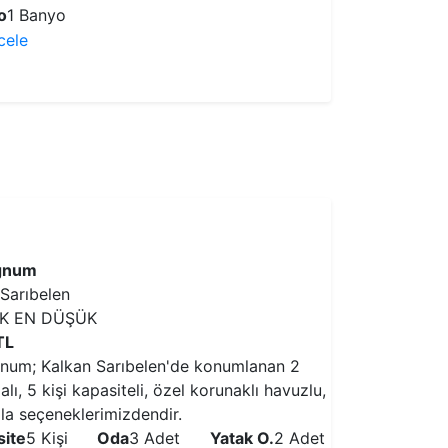
o
1 Banyo
ncele
VİLLAYI İNCELE
egnum
 Sarıbelen
IK EN DÜŞÜK
TL
gnum; Kalkan Sarıbelen'de konumlanan 2
lı, 5 kişi kapasiteli, özel korunaklı havuzlu,
illa seçeneklerimizdendir.
ite
5 Kişi
Oda
3 Adet
Yatak O.
2 Adet