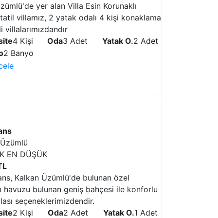
zümlü'de yer alan Villa Esin Korunaklı
atil villamız, 2 yatak odalı 4 kişi konaklama
i villalarımızdandır
ite
4 Kişi
Oda
3 Adet
Yatak O.
2 Adet
o
2 Banyo
ncele
VİLLAYI İNCELE
yans
 Üzümlü
IK EN DÜŞÜK
TL
yans, Kalkan Üzümlü'de bulunan özel
ı havuzu bulunan geniş bahçesi ile konforlu
llası seçeneklerimizdendir.
ite
2 Kişi
Oda
2 Adet
Yatak O.
1 Adet