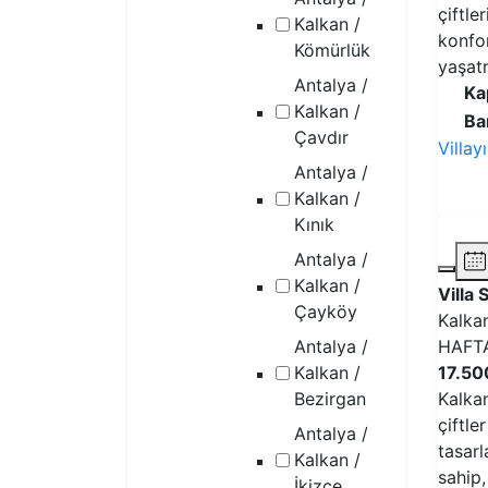
çiftle
Kalkan /
konfo
Kömürlük
yaşat
Antalya /
Ka
Kalkan /
Ba
Çavdır
Villay
Antalya /
Kalkan /
Kınık
Antalya /
Kalkan /
Villa 
Çayköy
Kalka
Antalya /
HAFT
Kalkan /
17.50
Bezirgan
Kalkan
çiftle
Antalya /
tasarl
Kalkan /
sahip
İkizce