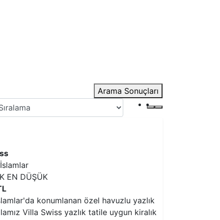
Arama Sonuçları
iss
İslamlar
IK EN DÜŞÜK
TL
slamlar'da konumlanan özel havuzlu yazlık
illamız Villa Swiss yazlık tatile uygun kiralık