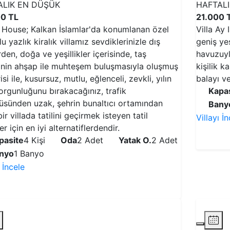
ALIK EN DÜŞÜK
HAFTAL
0 TL
21.000 
 House; Kalkan İslamlar'da konumlanan özel
Villa Ay
u yazlık kiralık villamız sevdiklerinizle dış
geniş yeş
den, doğa ve yeşillikler içerisinde, taş
havuzuyla
iğinin ahşap ile muhteşem buluşmasıyla oluşmuş
kişilik k
si ile, kusursuz, mutlu, eğlenceli, zevkli, yılın
balayı vey
orgunluğunu bırakacağınız, trafik
Kapas
tüsünden uzak, şehrin bunaltıcı ortamından
Bany
ir villada tatilini geçirmek isteyen tatil
Villayı İ
er için en iyi alternatiflerdendir.
pasite
4 Kişi
Oda
2 Adet
Yatak O.
2 Adet
nyo
1 Banyo
ı İncele
VİLLAYI İNCELE