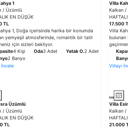
Kahya 1
Villa Ka
n / Üzümlü
Kalkan /
ALIK EN DÜŞÜK
HAFTAL
0 TL
17.500 
Kahya 1, Doğa içerisinde harika bir konumda
Villa Ka
n yemyeşil atmosferinde, romantik bir tatil
bulunan 
eniz için sizleri bekliyor.
geçirmeni
pasite
4 Kişi
Oda
3 Adet
Yatak O.
2 Adet
Kapas
nyo
2 Banyo
Bany
ı İncele
Villayı İ
VİLLAYI İNCELE
 Esra Üzümlü
Villa Es
n / Üzümlü
Kalkan /
ALIK EN DÜŞÜK
HAFTAL
0 TL
21.000 