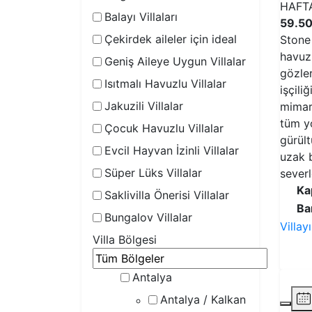
HAFT
Balayı Villaları
59.50
Çekirdek aileler için ideal
Stone
havuzl
Geniş Aileye Uygun Villalar
gözler
Isıtmalı Havuzlu Villalar
işçil
Jakuzili Villalar
mimari
tüm y
Çocuk Havuzlu Villalar
gürül
Evcil Hayvan İzinli Villalar
uzak b
Süper Lüks Villalar
severl
Ka
Saklivilla Önerisi Villalar
Ba
Bungalov Villalar
Villay
Villa Bölgesi
Antalya
Antalya / Kalkan