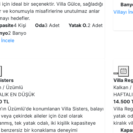
ri için ideal bir seçenektir. Villa Gülce, sağladığı
Bany
r ve konumuyla misafirlerine unutulmaz anlar
Villayı İ
mayı hedefler.
pasite
4 Kişi
Oda
3 Adet
Yatak O.
2 Adet
nyo
2 Banyo
ı İncele
VİLLAYI İNCELE
Sisters
Villa R
n / Üzümlü
Kalkan /
ALIK EN DÜŞÜK
HAFTAL
0 TL
14.500 
'ın Üzümlü'de konumlanan Villa Sisters, balayı
Villa Re
r veya çekirdek aileler için özel olarak
yatak oda
anmış, tek yatak odalı, iki kişilik kapasiteye
kiralık v
, benzersiz bir konaklama deneyimi
Kapas