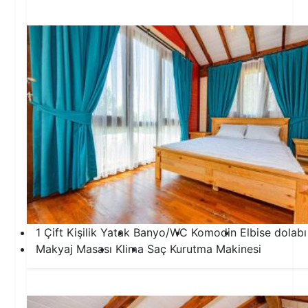
1.Yatak Odası
1 Çift Kişilik Yatak
Banyo/WC
Komodin
Elbise dolabı
Makyaj Masası
Klima
Saç Kurutma Makinesi
2.Yatak Odası