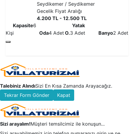
Seydikemer / Seydikemer
Gecelik Fiyat Aralığı
4.200 TL - 12.500 TL
Kapasite
6
Yatak
Kişi
Oda
4 Adet
O.
3 Adet
Banyo
2 Adet
Detaylı İncele
Talebiniz Alındı
Sizi En Kısa Zamanda Arayacağız.
Tekrar Form Gönder
Kapat
Sizi arayalım!
Müşteri temsilcimiz ile konuşun...
Sizi arayabilmemiz için telefon numaranızı girin ve ne