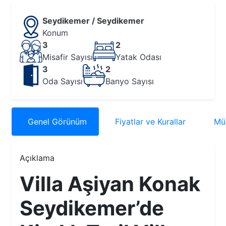
Seydikemer / Seydikemer
Konum
3
2
Misafir Sayısı
Yatak Odası
3
2
Oda Sayısı
Banyo Sayısı
Genel
Görünüm
Fiyatlar
ve Kurallar
Müs
Açıklama
Villa Aşiyan Konak
Seydikemer’de