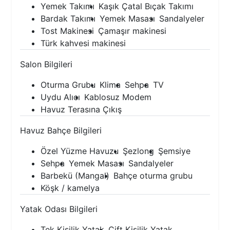
Yemek Takımı
Kaşık Çatal Bıçak Takımı
Bardak Takımı
Yemek Masası
Sandalyeler
Tost Makinesi
Çamaşır makinesi
Türk kahvesi makinesi
Salon Bilgileri
Oturma Grubu
Klima
Sehpa
TV
Uydu Alıcı
Kablosuz Modem
Havuz Terasına Çıkış
Havuz Bahçe Bilgileri
Özel Yüzme Havuzu
Şezlong
Şemsiye
Sehpa
Yemek Masası
Sandalyeler
Barbekü (Mangal)
Bahçe oturma grubu
Köşk / kamelya
Yatak Odası Bilgileri
Tek Kişilik Yatak
Çift Kişilik Yatak