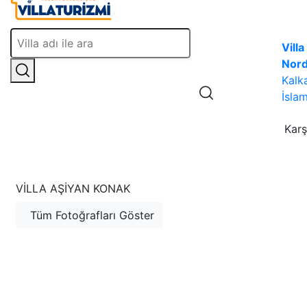
Villa
Nor
Kalk
İslam
Karş
VILLA AŞIYAN KONAK
Tüm Fotoğrafları Göster