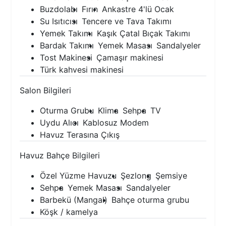
Buzdolabı
Fırın
Ankastre 4'lü Ocak
Su Isıtıcısı
Tencere ve Tava Takımı
Yemek Takımı
Kaşık Çatal Bıçak Takımı
Bardak Takımı
Yemek Masası
Sandalyeler
Tost Makinesi
Çamaşır makinesi
Türk kahvesi makinesi
Salon Bilgileri
Oturma Grubu
Klima
Sehpa
TV
Uydu Alıcı
Kablosuz Modem
Havuz Terasına Çıkış
Havuz Bahçe Bilgileri
Özel Yüzme Havuzu
Şezlong
Şemsiye
Sehpa
Yemek Masası
Sandalyeler
Barbekü (Mangal)
Bahçe oturma grubu
Köşk / kamelya