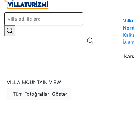
Villa
Nor
Kalk
İslam
Karş
VILLA MOUNTAIN VIEW
Tüm Fotoğrafları Göster