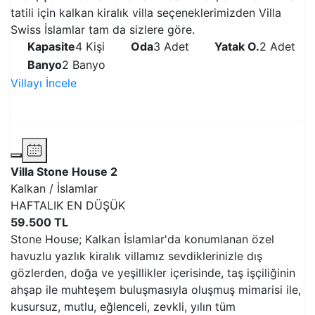
tatili için kalkan kiralık villa seçeneklerimizden Villa
Swiss İslamlar tam da sizlere göre.
Kapasite
4 Kişi
Oda
3 Adet
Yatak O.
2 Adet
Banyo
2 Banyo
Villayı İncele
VİLLAYI İNCELE
Villa Stone House 2
Kalkan / İslamlar
HAFTALIK EN DÜŞÜK
59.500 TL
Stone House; Kalkan İslamlar'da konumlanan özel
havuzlu yazlık kiralık villamız sevdiklerinizle dış
gözlerden, doğa ve yeşillikler içerisinde, taş işçiliğinin
ahşap ile muhteşem buluşmasıyla oluşmuş mimarisi ile,
kusursuz, mutlu, eğlenceli, zevkli, yılın tüm