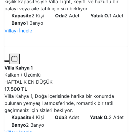
kişilik kapasitesiyle Villa Light, keyifli ve huzurlu bir
balayı veya aile tatili için sizi bekliyor.
Kapasite
2 Kişi
Oda
2 Adet
Yatak O.
1 Adet
Banyo
1 Banyo
Villayı İncele
VİLLAYI İNCELE
Villa Kahya 1
Kalkan / Üzümlü
HAFTALIK EN DÜŞÜK
17.500 TL
Villa Kahya 1, Doğa içerisinde harika bir konumda
bulunan yemyeşil atmosferinde, romantik bir tatil
geçirmeniz için sizleri bekliyor.
Kapasite
4 Kişi
Oda
3 Adet
Yatak O.
2 Adet
Banyo
2 Banyo