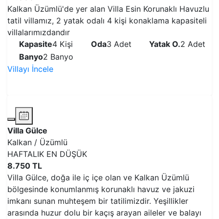
Kalkan Üzümlü'de yer alan Villa Esin Korunaklı Havuzlu
tatil villamız, 2 yatak odalı 4 kişi konaklama kapasiteli
villalarımızdandır
Kapasite
4 Kişi
Oda
3 Adet
Yatak O.
2 Adet
Banyo
2 Banyo
Villayı İncele
VİLLAYI İNCELE
Villa Gülce
Kalkan / Üzümlü
HAFTALIK EN DÜŞÜK
8.750 TL
Villa Gülce, doğa ile iç içe olan ve Kalkan Üzümlü
bölgesinde konumlanmış korunaklı havuz ve jakuzi
imkanı sunan muhteşem bir tatilimizdir. Yeşillikler
arasında huzur dolu bir kaçış arayan aileler ve balayı