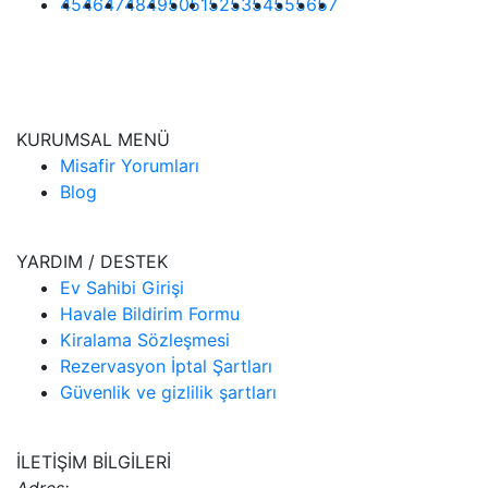
45
46
47
48
49
50
51
52
53
54
55
56
57
KURUMSAL MENÜ
Misafir Yorumları
Blog
YARDIM / DESTEK
Ev Sahibi Girişi
Havale Bildirim Formu
Kiralama Sözleşmesi
Rezervasyon İptal Şartları
Güvenlik ve gizlilik şartları
İLETİŞİM BİLGİLERİ