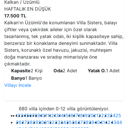
Kalkan / Üzümlü
HAFTALIK EN DÜŞÜK
17.500 TL
Kalkan'ın Üzümlü'de konumlanan Villa Sisters, balayı
çiftler veya çekirdek aileler için özel olarak
tasarlanmış, tek yatak odalı, iki kişilik kapasiteye sahip,
benzersiz bir konaklama deneyimi sunmaktadır. Villa
Sisters, korunaklı özel havuzu, jakuzisi, muhteşem
doğa manzarası ve sıradışı mimarisiyle öne
çıkmaktadır.
Kapasite
2 Kişi
Oda
2 Adet
Yatak O.
1 Adet
Banyo
1 Banyo
Villayı İncele
VİLLAYI İNCELE
680 villa içinden 0-12 villa görüntüleniyor.
1
2
3
4
5
6
7
8
9
10
11
12
13
14
15
16
17
18
19
20
21
22
23
24
25
26
27
28
29
30
31
32
33
34
35
36
37
38
39
40
41
42
43
44