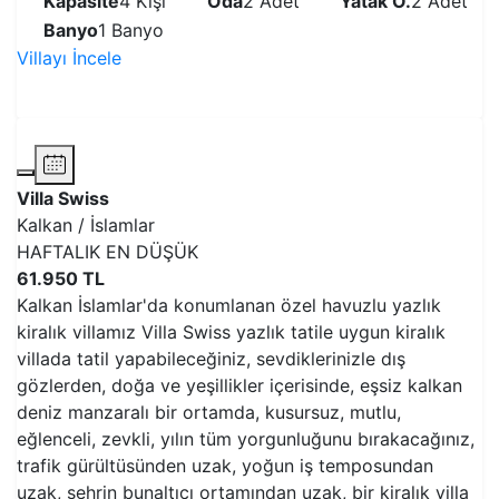
Kapasite
4 Kişi
Oda
2 Adet
Yatak O.
2 Adet
Banyo
1 Banyo
Villayı İncele
VİLLAYI İNCELE
Villa Swiss
Kalkan / İslamlar
HAFTALIK EN DÜŞÜK
61.950 TL
Kalkan İslamlar'da konumlanan özel havuzlu yazlık
kiralık villamız Villa Swiss yazlık tatile uygun kiralık
villada tatil yapabileceğiniz, sevdiklerinizle dış
gözlerden, doğa ve yeşillikler içerisinde, eşsiz kalkan
deniz manzaralı bir ortamda, kusursuz, mutlu,
eğlenceli, zevkli, yılın tüm yorgunluğunu bırakacağınız,
trafik gürültüsünden uzak, yoğun iş temposundan
uzak, şehrin bunaltıcı ortamından uzak, bir kiralık villa