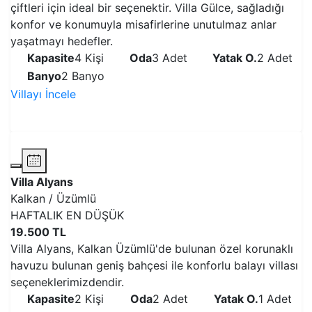
çiftleri için ideal bir seçenektir. Villa Gülce, sağladığı
konfor ve konumuyla misafirlerine unutulmaz anlar
yaşatmayı hedefler.
Kapasite
4 Kişi
Oda
3 Adet
Yatak O.
2 Adet
Banyo
2 Banyo
Villayı İncele
VİLLAYI İNCELE
Villa Alyans
Kalkan / Üzümlü
HAFTALIK EN DÜŞÜK
19.500 TL
Villa Alyans, Kalkan Üzümlü'de bulunan özel korunaklı
havuzu bulunan geniş bahçesi ile konforlu balayı villası
seçeneklerimizdendir.
Kapasite
2 Kişi
Oda
2 Adet
Yatak O.
1 Adet