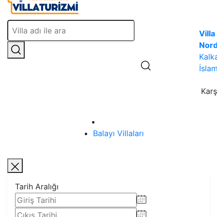
Villa
Nor
Kalk
İslam
Karş
Ana sayfa
Balayı Villaları
Tarih Aralığı