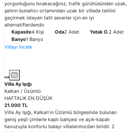
yorgunluğunu bırakacağınız, trafik gürültüsünden uzak,
şehrin bunaltıcı ortamından uzak bir villada tatilini
geçirmek isteyen tatil severler için en iyi
alternatiflerdendir.
Kapasite
4 Kişi
Oda
2 Adet
Yatak O.
2 Adet
Banyo
1 Banyo
Villayı İncele
VİLLAYI İNCELE
Villa Ay Işığı
Kalkan / Üzümlü
HAFTALIK EN DÜŞÜK
21.000 TL
Villa Ay Işığı, Kalkan'ın Üzümlü bölgesinde bulunan
geniş yeşil çimlerle kaplı bahçesi ve açık-kapalı
havuzuyla konforlu balayı villalarımızdan biridir. 2